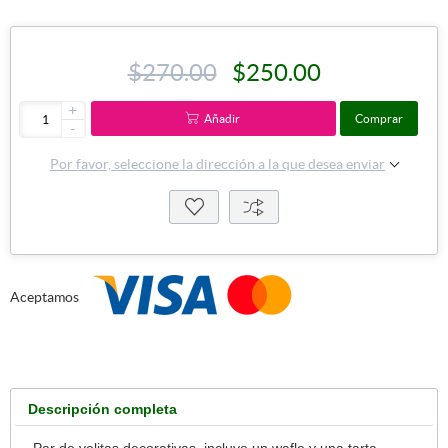
$270.00
$250.00
+
Añadir
Comprar
-
Por favor, seleccione la dirección a la que desea enviar
Aceptamos
Descripción completa
Par de velitas decorativas, incluye un wafle y una tarta,