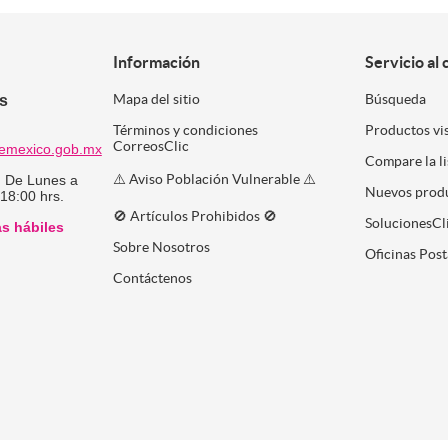
Información
Servicio al 
es
Mapa del sitio
Búsqueda
Términos y condiciones
Productos vi
CorreosClic
emexico.gob.mx
Compare la l
⚠️ Aviso Población Vulnerable ⚠️
:
De Lunes a
Nuevos prod
 18:00 hrs.
🚫 Artículos Prohibidos 🚫
SolucionesCl
as hábiles
Sobre Nosotros
Oficinas Post
Contáctenos