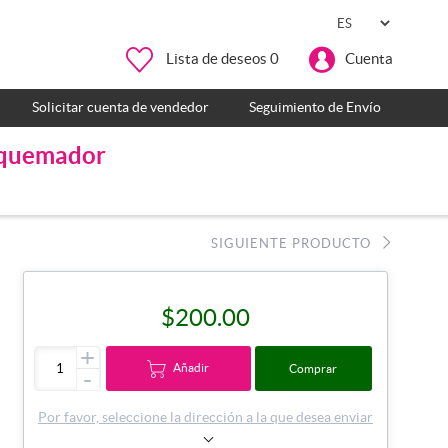
Lista de deseos
0
Cuenta
Solicitar cuenta de vendedor
Seguimiento de Envío
n quemador
SIGUIENTE PRODUCTO
$200.00
+
Añadir
Comprar
-
Por favor, seleccione la dirección a la que desea enviar