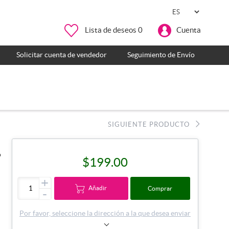
Lista de deseos
0
Cuenta
Solicitar cuenta de vendedor
Seguimiento de Envío
SIGUIENTE PRODUCTO
o
$199.00
+
Añadir
Comprar
-
Por favor, seleccione la dirección a la que desea enviar