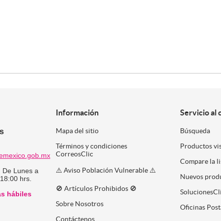
Información
Servicio al 
es
Mapa del sitio
Búsqueda
Términos y condiciones
Productos vi
CorreosClic
emexico.gob.mx
Compare la l
⚠️ Aviso Población Vulnerable ⚠️
:
De Lunes a
Nuevos prod
 18:00 hrs.
🚫 Artículos Prohibidos 🚫
SolucionesCl
as hábiles
Sobre Nosotros
Oficinas Post
Contáctenos