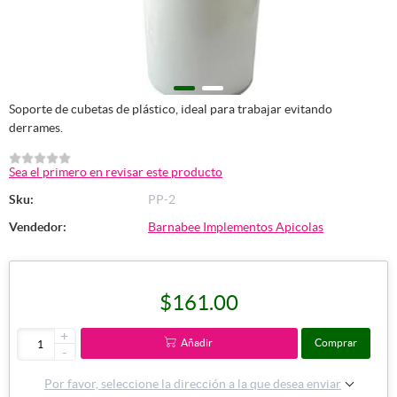
Soporte de cubetas de plástico, ideal para trabajar evitando
derrames.
Sea el primero en revisar este producto
Sku:
PP-2
Vendedor:
Barnabee Implementos Apicolas
$161.00
+
Añadir
Comprar
-
Por favor, seleccione la dirección a la que desea enviar