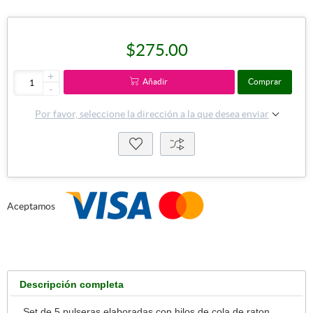
$275.00
+
Añadir
Comprar
-
Por favor, seleccione la dirección a la que desea enviar
Aceptamos
Descripción completa
Set de 5 pulseras elaboradas con hilos de cola de raton