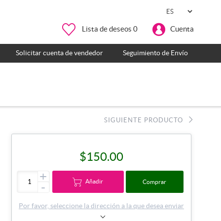
Lista de deseos
0
Cuenta
Solicitar cuenta de vendedor
Seguimiento de Envío
SIGUIENTE PRODUCTO
$150.00
+
Añadir
Comprar
-
Por favor, seleccione la dirección a la que desea enviar