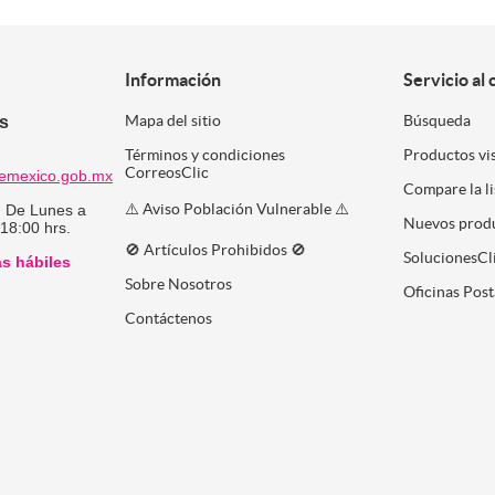
Información
Servicio al 
es
Mapa del sitio
Búsqueda
Términos y condiciones
Productos vi
CorreosClic
emexico.gob.mx
Compare la l
⚠️ Aviso Población Vulnerable ⚠️
:
De Lunes a
Nuevos prod
 18:00 hrs.
🚫 Artículos Prohibidos 🚫
SolucionesCl
as hábiles
Sobre Nosotros
Oficinas Post
Contáctenos