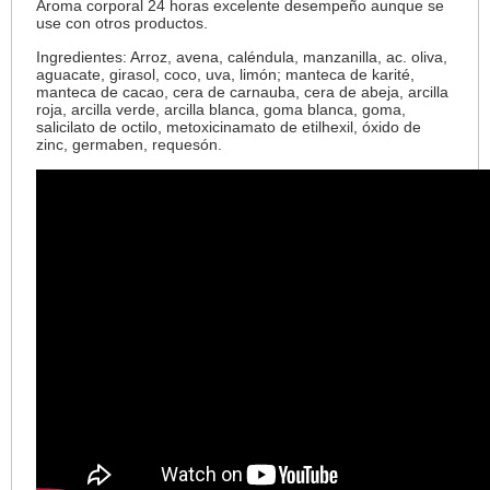
Aroma corporal 24 horas excelente desempeño aunque se
use con otros productos.
Ingredientes: Arroz, avena, caléndula, manzanilla, ac. oliva,
aguacate, girasol, coco, uva, limón; manteca de karité,
manteca de cacao, cera de carnauba, cera de abeja, arcilla
roja, arcilla verde, arcilla blanca, goma blanca, goma,
salicilato de octilo, metoxicinamato de etilhexil, óxido de
zinc, germaben, requesón.