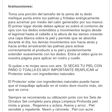
Instrucciones:
Toma una porción del tamaño de la yema de tu dedo
meñique ponla entre tus palmas y frótalas enérgicamente
para acremar por medio del calor generador por tus manos.
El primer lugar donde debes aplicar es sobre el contorno de
ojos con tus dedos extendidos y movimientos largos desde
el lagrimal hasta el cabello a la altura de las sienes creando
una capa blanca sobre la piel y permite que se absorba
durante el día; los demás movimientos son hacia atrás y
hacia arriba arrastrando las palmas para activar
correctamente el producto a tu piel y posteriormente
extender suavemente con los dedos. Entra al video guía en
nuestra página para aplicar en rostro y cuello.
Si sudas o te mojas seca con aire, SI SECAS TU PIEL CON
PAÑO O TOALLA ES MUY IMPORTANTE REAPLICAR el
Protector solar con ingredientes naturales.
El Protector solar con ingredientes naturales puede hacer
que el maquillaje aplicado en el rostro dure mucho más, sin
que se corra.
Siempre se recomienda su utilización junto con los Sets de
Ornatus Set completo para playa Limpieza Profunda piel
mixta a grasa , Regenera y aclara. Avena y arroz , Piel
sensible y repelente. Neem y citronela , Piel con acné ,