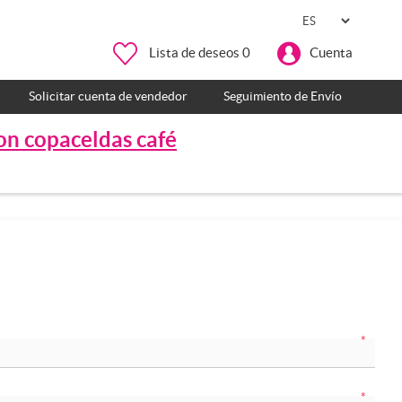
Lista de deseos
0
Cuenta
Solicitar cuenta de vendedor
Seguimiento de Envío
con copaceldas café
*
*