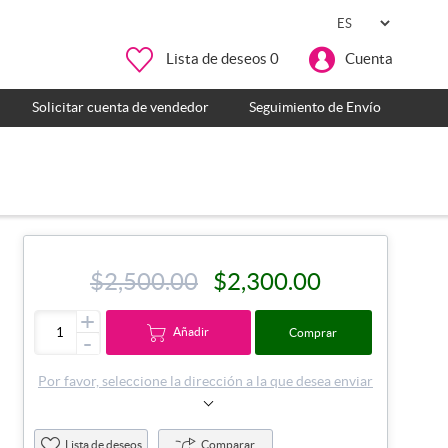
Lista de deseos
0
Cuenta
Solicitar cuenta de vendedor
Seguimiento de Envío
$2,500.00
$2,300.00
+
Añadir
Comprar
-
Por favor, seleccione la dirección a la que desea enviar
Lista de deseos
Comparar