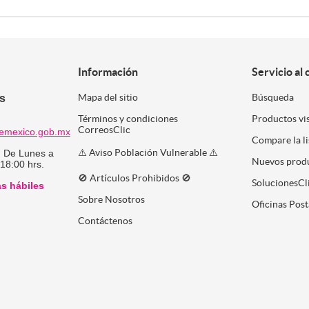
Información
Servicio al 
es
Mapa del sitio
Búsqueda
Términos y condiciones
Productos vi
CorreosClic
emexico.gob.mx
Compare la l
⚠️ Aviso Población Vulnerable ⚠️
:
De Lunes a
Nuevos prod
 18:00 hrs.
🚫 Artículos Prohibidos 🚫
SolucionesCl
as hábiles
Sobre Nosotros
Oficinas Post
Contáctenos