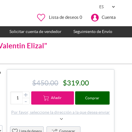
Lista de deseos
0
Cuenta
Solicitar cuenta de vendedor
Seguimiento de Envío
lentin Elizal"
a
$450.00
$319.00
s
+
Añadir
Comprar
-
Por favor, seleccione la dirección a la que desea enviar
Lista de deseos
Comparar