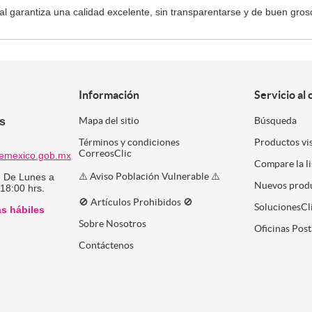
 garantiza una calidad excelente, sin transparentarse y de buen groso
Información
Servicio al 
es
Mapa del sitio
Búsqueda
Términos y condiciones
Productos vi
CorreosClic
emexico.gob.mx
Compare la l
⚠️ Aviso Población Vulnerable ⚠️
:
De Lunes a
Nuevos prod
 18:00 hrs.
🚫 Artículos Prohibidos 🚫
SolucionesCl
as hábiles
Sobre Nosotros
Oficinas Post
Contáctenos