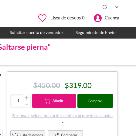
Lista de deseos
0
Cuenta
Solicitar cuenta de vendedor
Seguimiento de Envío
altarse pierna"
a
$450.00
$319.00
s
+
Añadir
Comprar
-
Por favor, seleccione la dirección a la que desea enviar
Lista de deseos
Comparar