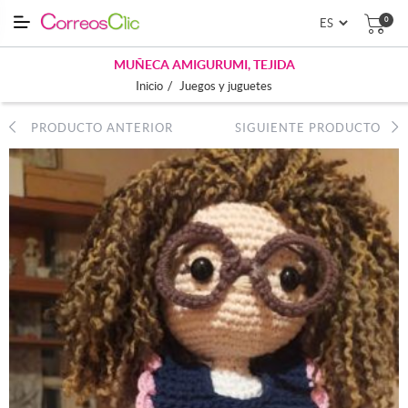
0
MUÑECA AMIGURUMI, TEJIDA
/
Inicio
Juegos y juguetes
PRODUCTO ANTERIOR
SIGUIENTE PRODUCTO