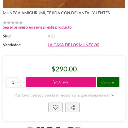
MUÑECA AMIGURUMI, TEJIDA CON DELANTAL Y LENTES
Sea el primero en revisar este producto
Sku:
A21
Vendedor:
LA CASA DE LOS MUÑECOS
$290.00
+
Añadir
Comprar
-
Por favor, seleccione la dirección a la que desea enviar