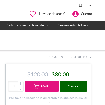
Lista de deseos
0
Cuenta
Solicitar cuenta de vendedor
Seguimiento de Envío
SIGUIENTE PRODUCTO
$120.00
$80.00
+
Añadir
Comprar
-
Por favor, seleccione la dirección a la que desea enviar