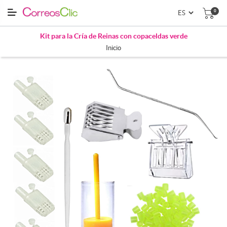
0
Kit para la Cría de Reinas con copaceldas verde
Inicio