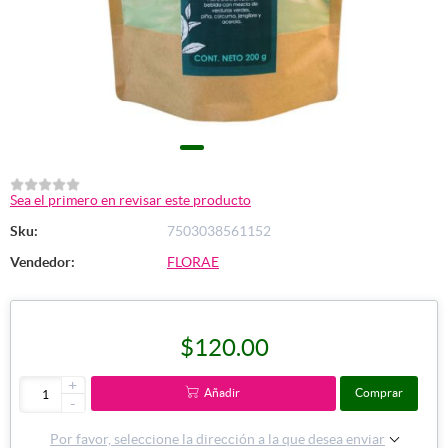
Sea el primero en revisar este producto
Sku:
7503038561152
Vendedor:
FLORAE
$120.00
+
Añadir
Comprar
-
Por favor, seleccione la dirección a la que desea enviar