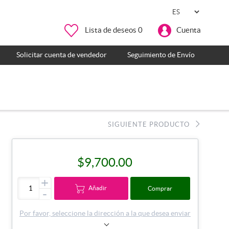
Lista de deseos
0
Cuenta
Solicitar cuenta de vendedor
Seguimiento de Envío
SIGUIENTE PRODUCTO
$9,700.00
+
Añadir
Comprar
-
Por favor, seleccione la dirección a la que desea enviar