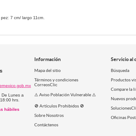
 pez: 7 cm/ largo 11cm.
Información
Servicio al 
es
Mapa del sitio
Búsqueda
Términos y condiciones
Productos vi
CorreosClic
emexico.gob.mx
Compare la l
⚠️ Aviso Población Vulnerable ⚠️
:
De Lunes a
Nuevos prod
 18:00 hrs.
🚫 Artículos Prohibidos 🚫
SolucionesCl
as hábiles
Sobre Nosotros
Oficinas Post
Contáctenos