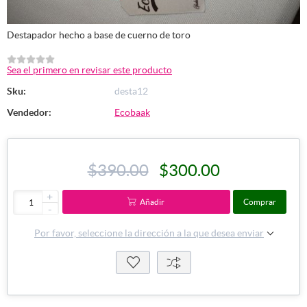
Destapador hecho a base de cuerno de toro
Sea el primero en revisar este producto
Sku:
desta12
Vendedor:
Ecobaak
$390.00
$300.00
+
Añadir
Comprar
-
Por favor, seleccione la dirección a la que desea enviar