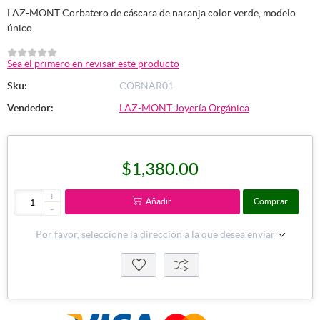
LAZ-MONT Corbatero de cáscara de naranja color verde, modelo
único.
Sea el primero en revisar este producto
Sku:
COBNAR01
Vendedor:
LAZ-MONT Joyería Orgánica
$1,380.00
+
Añadir
Comprar
-
Por favor, seleccione la dirección a la que desea enviar