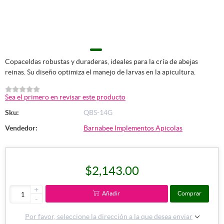
Copaceldas robustas y duraderas, ideales para la cría de abejas
reinas. Su diseño optimiza el manejo de larvas en la apicultura.
Sea el primero en revisar este producto
Sku:
QBS-14G
Vendedor:
Barnabee Implementos Apicolas
$2,143.00
+
Añadir
Comprar
-
Por favor, seleccione la dirección a la que desea enviar