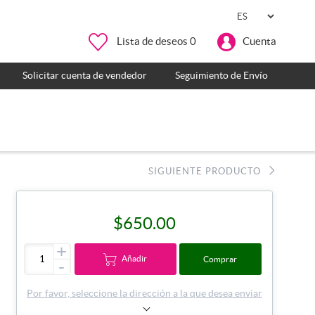
Lista de deseos
0
Cuenta
Solicitar cuenta de vendedor
Seguimiento de Envío
SIGUIENTE PRODUCTO
$650.00
+
Añadir
Comprar
-
Por favor, seleccione la dirección a la que desea enviar