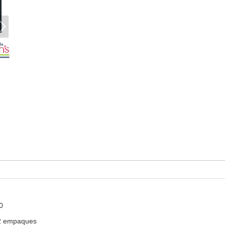
0
2 empaques