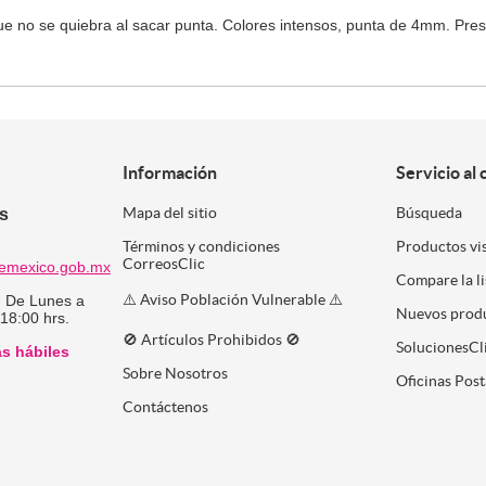
ue no se quiebra al sacar punta. Colores intensos, punta de 4mm. Pres
Información
Servicio al 
es
Mapa del sitio
Búsqueda
Términos y condiciones
Productos vi
CorreosClic
emexico.gob.mx
Compare la l
⚠️ Aviso Población Vulnerable ⚠️
:
De Lunes a
Nuevos prod
 18:00 hrs.
🚫 Artículos Prohibidos 🚫
SolucionesCl
as hábiles
Sobre Nosotros
Oficinas Post
Contáctenos