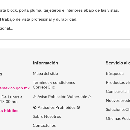
a block, porta pluma, tarjeteros e interiores abajo de las vistas.
 trabajo de vista profesional y durabilidad.
ional...
Información
Servicio al 
es
Mapa del sitio
Búsqueda
Términos y condiciones
Productos vi
CorreosClic
emexico.gob.mx
Compare la l
⚠️ Aviso Población Vulnerable ⚠️
:
De Lunes a
Nuevos prod
 18:00 hrs.
🚫 Artículos Prohibidos 🚫
SolucionesCl
as hábiles
Sobre Nosotros
Oficinas Post
Contáctenos