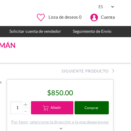
Lista de deseos
0
Cuenta
Solicitar cuenta de vendedor
Seguimiento de Envío
IMÁN
SIGUIENTE PRODUCTO
n
$850.00
+
Añadir
Comprar
-
Por favor, seleccione la dirección a la que desea enviar