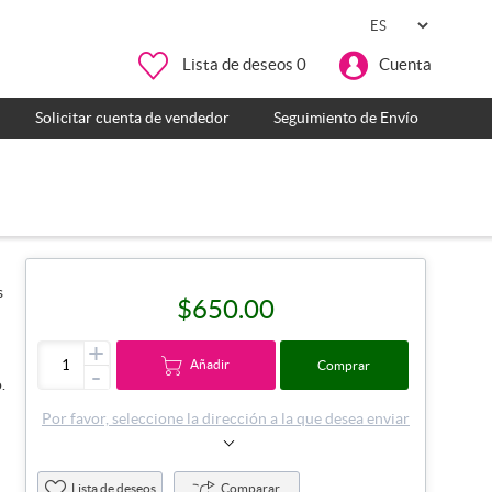
Lista de deseos
0
Cuenta
Solicitar cuenta de vendedor
Seguimiento de Envío
s
$650.00
+
Añadir
Comprar
-
.
Por favor, seleccione la dirección a la que desea enviar
Lista de deseos
Comparar