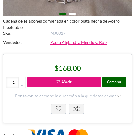
Cadena de eslabones combinada en color plata hecha de Acero
Inoxidable
Sku:
MJ0017
Vendedor:
Paola Alejandra Mendoza Ruiz
$168.00
+
Añadir
Comprar
-
Por favor, seleccione la dirección a la que desea enviar