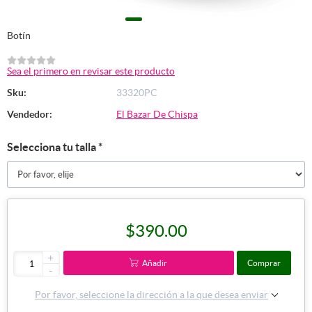
Botín
Sea el primero en revisar este producto
Sku:
33320PC
Vendedor:
El Bazar De Chispa
Selecciona tu talla
*
$390.00
+
Añadir
Comprar
-
Por favor, seleccione la dirección a la que desea enviar