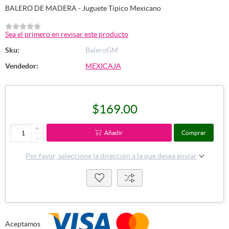
BALERO DE MADERA - Juguete Típico Mexicano
Sea el primero en revisar este producto
Sku:
BaleroGM
Vendedor:
MEXICAJA
$169.00
+
Añadir
Comprar
-
Por favor, seleccione la dirección a la que desea enviar
Aceptamos